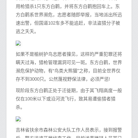
用枪猎杀1只东方白鹳，并将东方白鹳抱回车上。东
方白鹳系世界濒危，志愿者随即举报，当地派出所迅
速出警，但国道102车多不能追赶，非法盗猎分子被
逃之夭夭。
如果不是榆树护鸟志愿者撞见，这样的严重犯罪还将
瞒天过海，猎枪管理漏洞可见一斑。东方白鹳，世界
濒危保护动物，有“鸟类大熊猫”之称，目前全世界仅
存不到3000只。公然蔑视野保法律，必须严惩!
现阶段东方白鹳正处于迁徙期，由于其飞翔高度一般
仅在100米以下或沿河流飞行，致其易遭偷猎者猎
杀。
吉林省扶余市森林公安大队工作人员表示，接到报警