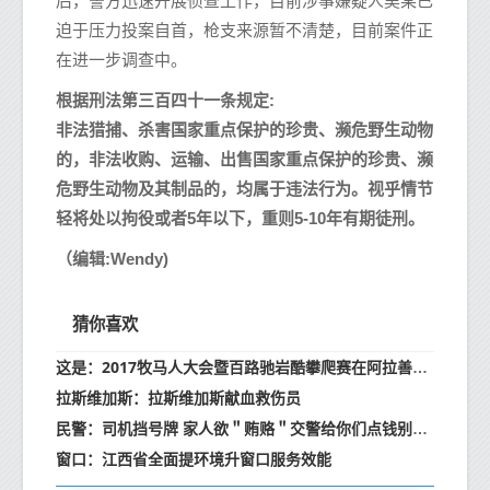
后，警方迅速开展侦查工作，目前涉事嫌疑人吴某已
迫于压力投案自首，枪支来源暂不清楚，目前案件正
在进一步调查中。
根据刑法第三百四十一条规定:
非法猎捕、杀害国家重点保护的珍贵、濒危野生动物
的，非法收购、运输、出售国家重点保护的珍贵、濒
危野生动物及其制品的，均属于违法行为。视乎情节
轻将处以拘役或者5年以下，重则5-10年有期徒刑。
（编辑:Wendy)
猜你喜欢
这是：2017牧马人大会暨百路驰岩酷攀爬赛在阿拉善上演(高清组图)
拉斯维加斯：拉斯维加斯献血救伤员
民警：司机挡号牌 家人欲＂贿赂＂交警给你们点钱别处罚了
窗口：江西省全面提环境升窗口服务效能