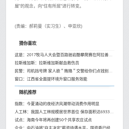
屋”的观念，向“住有所居”进行转变。
(责编：郝莉曼（实习生）、申亚欣)
猜你喜欢
这是：2017牧马人大会暨百路驰岩酷攀爬赛在阿拉善上演(高清组图)
拉斯维加斯：拉斯维加斯献血救伤员
民警：司机挡号牌 家人欲＂贿赂＂交警给你们点钱别处罚了
窗口：江西省全面提环境升窗口服务效能
随机推荐
指数：今夏涌动的夜经济风潮带动消费作用明显
人工林：我国人工林规模居世界首位 保存面积达6933万公顷
试点：海南今年将再创建50个共享农庄试点
企业：中石油将“自主决定”薪资待遇水平，国资委已经决定对其放权