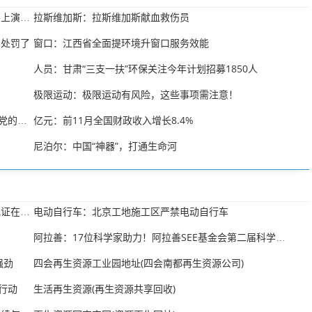
拉斯维加斯：拉斯维加斯献血救伤员
这是：2017牧马人大会暨百路驰岩酷攀爬赛在阿拉善上演(高清组图)
别处罚了
窗口：江西省全面提环境升窗口服务效能
人员：甘肃“三支一扶”环保关注今年计划招募1850人
极限运动：极限运动有风险，这些事项需注意！
亿元：前11月全国财政收入增长8.4%
彰武县：政策宣讲好脱贫更牢靠（认真学习宣传贯彻党的十九大精神）
尼泊尔：中国“神器”，打通生命河
电动自行车：北京工地施工区严禁电动自行车
再生资源经营这备案登记证(再生资源经营这备案登记证在哪办)
阿拉善：17位科学家助力！阿拉善SEE基金会第二届科学顾问委员会成立
强劲
四会再生资源工业园地址(四会南都再生资源公司)
行动
生活再生资源(再生资源共享回收)