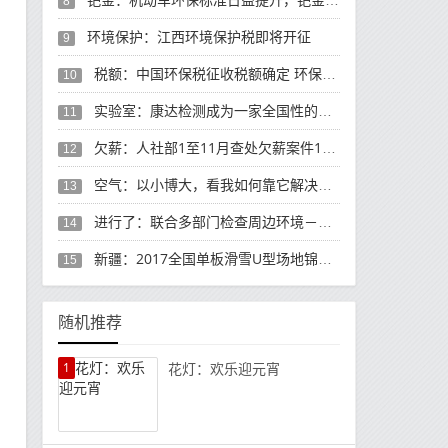
8
环境保护：江西环境保护税即将开征
9
税额：中国环保税征收税额确定 环保税法将于明年起施行
10
实验室：康达检测成为一家全国性的环境检测品牌实验室
11
欠薪：人社部1至11月查处欠薪案件12.8万件
12
空气：以小博大，看我如何靠它解决空气质量
13
进行了：联合多部门检查周边环境－十堰晚报数字报
14
新疆：2017全国单板滑雪U型场地锦标赛赛况
15
随机推荐
1
花灯：欢乐迎元宵