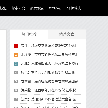
报道
探索研究
展会聚焦
环保推荐
环保科技
热门推荐
精选文章
猪油：环境交叉执法检查3天查21家企业 6家被立案处理
1
水环境：市城市管理执法局专项检查水环境治理工作
2
河北：河北第四轮大气环境执法专项行动5天发现环境违法问题212个
3
核电：刘华会见阿根廷核监管局局长
4
甘肃省：最高检派员督导甘肃祁连山系列环境污染案 建议检察机关深挖生态环境问题背后的职务犯罪线索
5
污染物：江西明年开征环保税 征收税额已经确定(图)
6
法案：美加州新环保回收法案出台 减轻华人小商户负担
7
钯金：机动车环保标准日益提升，钯金应用前景高烧不退