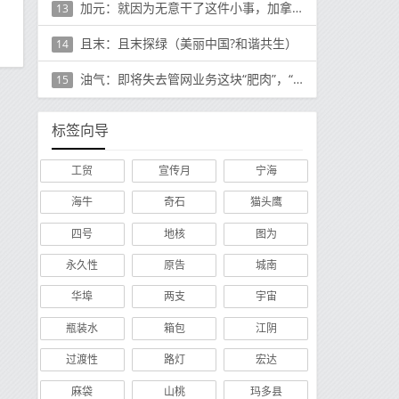
加元：就因为无意干了这件小事，加拿大爸爸被罚$500加元！
13
且末：且末探绿（美丽中国?和谐共生）
14
油气：即将失去管网业务这块“肥肉”，“三桶油”将流向何方？
15
标签向导
工贸
宣传月
宁海
海牛
奇石
猫头鹰
四号
地核
图为
永久性
原告
城南
华埠
两支
宇宙
瓶装水
箱包
江阴
过渡性
路灯
宏达
麻袋
山桃
玛多县