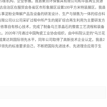
23家机构、企业参展。我县聚点环保餐具有限公司和华宸再生资源
古自治区在服贸会各省区市形象展区设置100平方米特装展区，我县
从事淀粉全降解产品及设备的研发设计、生产与销售为一体的综合科
有限公司以公司采矿过程中所产生的尾矿综合再生利用为主要研发方
公司依靠自有核心技术，完成了制备乌兰茶晶石的整套工艺流程和装备
。2020年7月通过中国陶瓷工业协会组织，由中科院认定的“乌兰花
成果达到国际领先水平，同年公司取得了高新技术企业认定。我县2
界领先的标准要求自己，不断把国际先进技术、先进理念应用于生