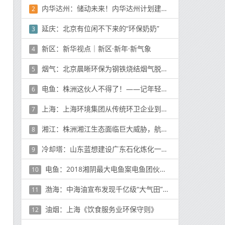
内华达州：储动未来！内华达州计划建设全球规模最大光伏+储能项目
2
延庆：北京有位闲不下来的“环保奶奶”
3
新区：新华视点｜新区·新年·新气象
4
烟气：北京晨晰环保为钢铁烧结烟气脱硝脱白提供新动力
5
电鱼：株洲这伙人不得了！――记年轻的株洲工作站
6
上海：上海环境集团从传统环卫企业到上市公司的发展历程
7
湘江：株洲湘江生态面临巨大威胁，航电枢纽捕鱼猖獗，禁令“形同虚设”
8
冷却塔：山东蓝想建设广东石化炼化一体化冷却塔圆满成功
9
电鱼：2018湘阴最大电鱼案电鱼团伙被捣毁，查获7条船、3500斤鱼
10
渤海：中海油宣布发现千亿级“大气田”！是渤海湾50年来最大油气发现
11
油烟：上海《饮食服务业环保守则》
12